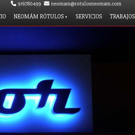
916780499
neomam
rotulosneomam.com
CIO
NEOMÁM RÓTULOS
SERVICIOS
TRABAJOS