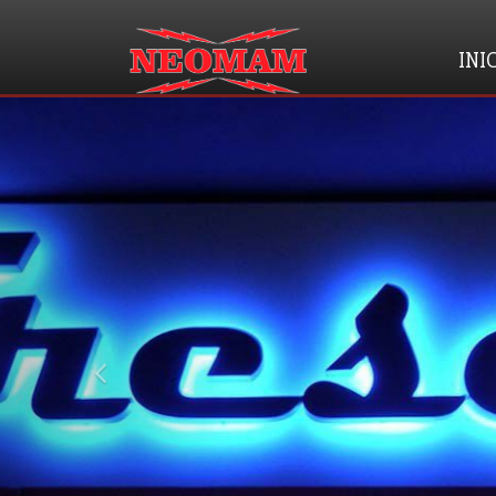
INI
prev