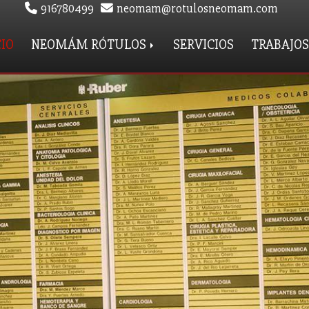
916780499
neomam
rotulosneomam.com
CIO
NEOMÁM RÓTULOS
SERVICIOS
TRABAJOS