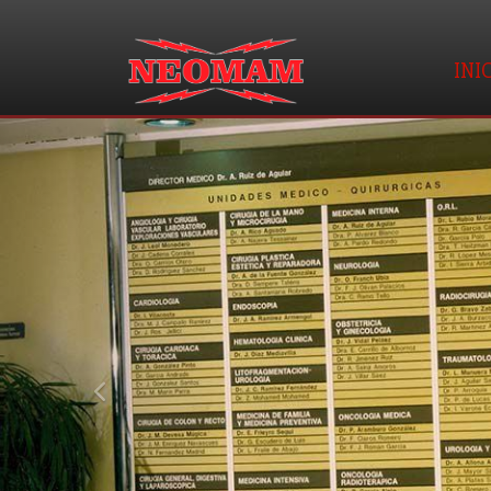
INI
prev