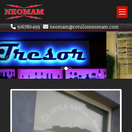
916780499
neomam
rotulosneomam.com
prev
nex