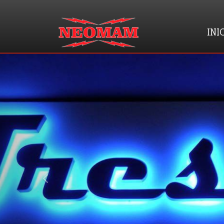
INI
prev