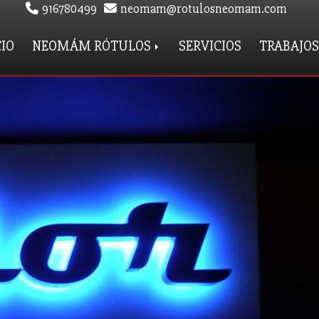
916780499
neomam
rotulosneomam.com
CIO
NEOMÁM RÓTULOS
SERVICIOS
TRABAJOS