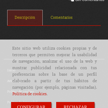
Descripción
Comentarios
Este sitio web utiliza cookies propias y de
terceros que permiten mejorar la usabilidad
de navegación, analizar el uso de la web y
mostrar publicidad relacionada con tus
Inicio
preferencias sobre la base de un perfil
elaborado a partir de tus hábitos de
Aviso Legal
navegación (por ejemplo, páginas visitadas).
Política de cookies
Política de cookies
.
Política de Privacidad
CONFIGURAR
RECHAZAR