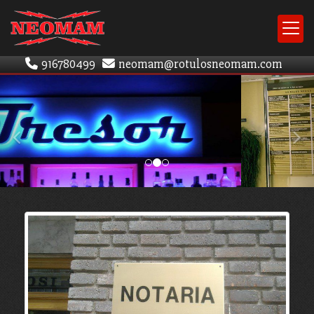
916780499
neomam
rotulosneomam.com
prev
nex