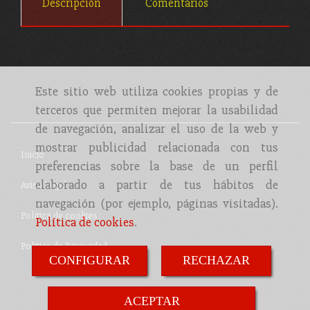
Descripción
Comentarios
Este sitio web utiliza cookies propias y de
terceros que permiten mejorar la usabilidad
de navegación, analizar el uso de la web y
mostrar publicidad relacionada con tus
Inicio
preferencias sobre la base de un perfil
elaborado a partir de tus hábitos de
Aviso Legal
navegación (por ejemplo, páginas visitadas).
Política de cookies
Política de cookies
.
Política de Privacidad
CONFIGURAR
RECHAZAR
ACEPTAR