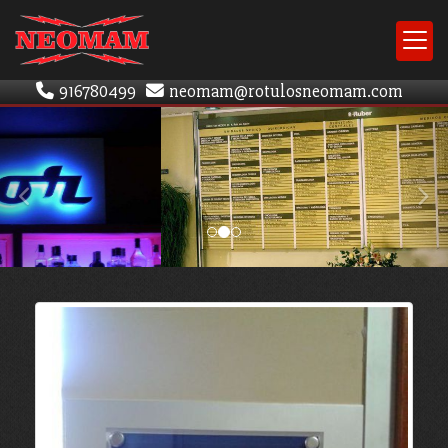
916780499
neomam
rotulosneomam.com
prev
nex