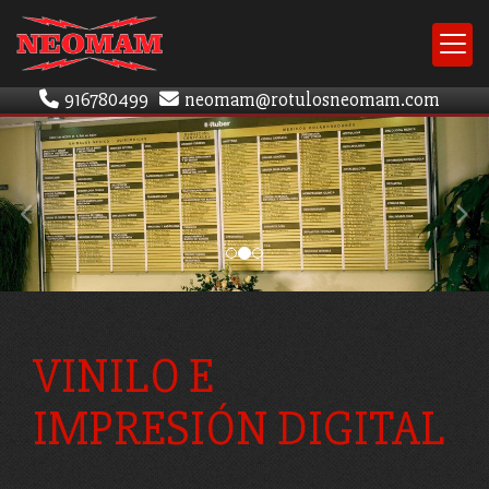
916780499
neomam
rotulosneomam.com
prev
nex
VINILO E
IMPRESIÓN DIGITAL